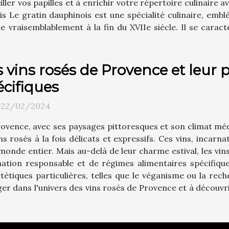
iller vos papilles et à enrichir votre répertoire culinaire a
is Le gratin dauphinois est une spécialité culinaire, emb
e vraisemblablement à la fin du XVIIe siècle. Il se caracté
s vins rosés de Provence et leur 
écifiques
i 22/02/2024
ovence, avec ses paysages pittoresques et son climat mé
ns rosés à la fois délicats et expressifs. Ces vins, incarnat
monde entier. Mais au-delà de leur charme estival, les vin
on responsable et de régimes alimentaires spécifiques
tétiques particulières, telles que le véganisme ou la rech
nger dans l'univers des vins rosés de Provence et à découv