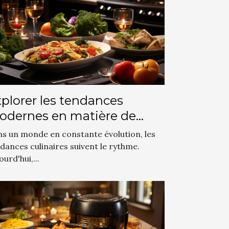
plorer les tendances
odernes en matière de
isine confortable et élite
s un monde en constante évolution, les
dances culinaires suivent le rythme.
ourd'hui,...