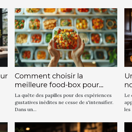
Un
ur
Comment choisir la
no
meilleure food-box pour
v
découvrir des saveurs
Le 
La quête des papilles pour des expériences
uniques
app
gustatives inédites ne cesse de s'intensifier.
les
Dans un...