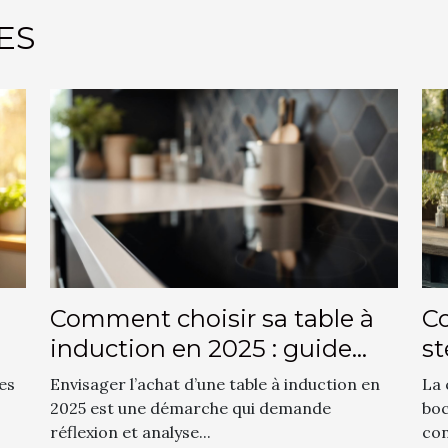
ES
Comment choisir sa table à
Co
induction en 2025 : guide
st
complet
vo
es
Envisager l’achat d’une table à induction en
La 
2025 est une démarche qui demande
boc
réflexion et analyse...
con