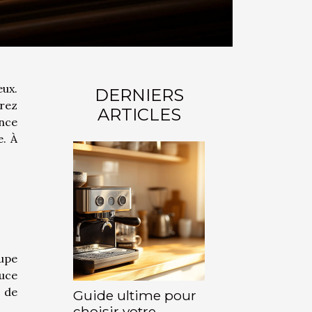
eux.
DERNIERS
erez
ARTICLES
ance
e. À
oupe
auce
 de
Guide ultime pour
choisir votre