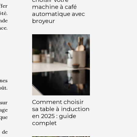
ffer
machine à café
ôté.
automatique avec
broyeur
onde
ace.
ines
oût.
Comment choisir
 sur
sa table à induction
mage
en 2025 : guide
aque
complet
s de