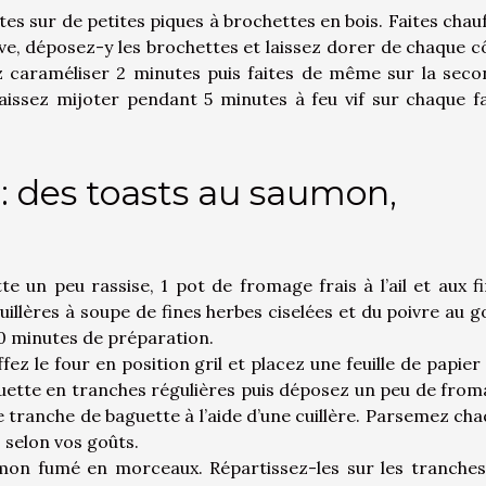
 sur de petites piques à brochettes en bois. Faites chau
ive, déposez-y les brochettes et laissez dorer de chaque c
z caraméliser 2 minutes puis faites de même sur la sec
 laissez mijoter pendant 5 minutes à feu vif sur chaque f
 : des toasts au saumon,
te un peu rassise, 1 pot de fromage frais à l’ail et aux f
illères à soupe de fines herbes ciselées et du poivre au g
0 minutes de préparation.
z le four en position gril et placez une feuille de papier
guette en tranches régulières puis déposez un peu de fro
que tranche de baguette à l’aide d’une cuillère. Parsemez ch
 selon vos goûts.
mon fumé en morceaux. Répartissez-les sur les tranche