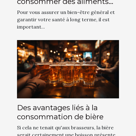
consommer des aliments
riches en fibres
Pour vous assurer un bien-être général et
garantir votre santé à long terme, il est
important...
Des avantages liés à la
consommation de bière
Si cela ne tenait qu'aux brasseurs, la bière
serait certainement une boisson présente