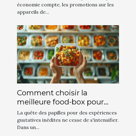
l'économie domestique
économie compte, les promotions sur les
appareils de...
Comment choisir la
meilleure food-box pour
découvrir des saveurs
La quête des papilles pour des expériences
uniques
gustatives inédites ne cesse de s'intensifier.
Dans un...