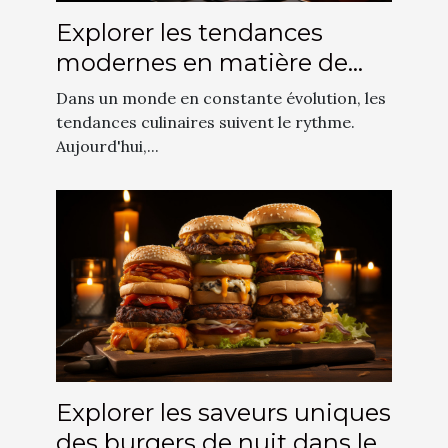
Explorer les tendances
modernes en matière de
cuisine confortable et élite
Dans un monde en constante évolution, les
tendances culinaires suivent le rythme.
Aujourd'hui,...
Explorer les saveurs uniques
des burgers de nuit dans les